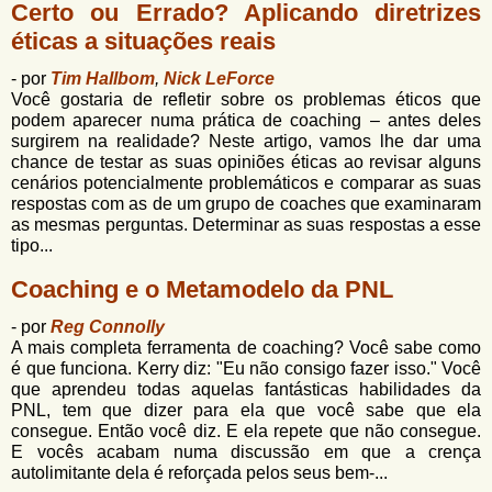
u
Certo ou Errado? Aplicando diretrizes
n
l
o
éticas a situações reais
G
á
o
- por
Tim Hallbom
,
Nick LeForce
l
r
Você gostaria de refletir sobre os problemas éticos que
f
podem aparecer numa prática de coaching – antes deles
i
i
surgirem na realidade? Neste artigo, vamos lhe dar uma
n
chance de testar as suas opiniões éticas ao revisar alguns
o
h
cenários potencialmente problemáticos e comparar as suas
d
o
respostas com as de um grupo de coaches que examinaram
as mesmas perguntas. Determinar as suas respostas a esse
e
tipo...
b
Coaching e o Metamodelo da PNL
u
- por
Reg Connolly
s
A mais completa ferramenta de coaching? Você sabe como
c
é que funciona. Kerry diz: "Eu não consigo fazer isso." Você
que aprendeu todas aquelas fantásticas habilidades da
a
PNL, tem que dizer para ela que você sabe que ela
consegue. Então você diz. E ela repete que não consegue.
E vocês acabam numa discussão em que a crença
autolimitante dela é reforçada pelos seus bem-...