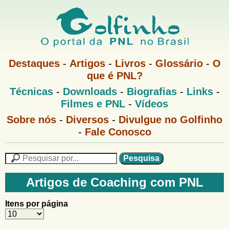
Pular
para
o
G
conteúdo
M
Destaques
-
Artigos
-
Livros
-
Glossário
-
O
e
principal
que é PNL?
o
n
M
Técnicas
-
Downloads
-
Biografias
-
Links
-
u
l
e
1
Filmes e PNL
-
Vídeos
n
u
f
G
Sobre nós
-
Diversos
-
Divulgue no Golfinho
P
o
N
-
Fale Conosco
i
l
L
f
n
i
P
n
e
F
h
h
s
Artigos de Coaching com PNL
o
o
q
o
M
u
r
Itens por página
e
i
m
n
s
u
a