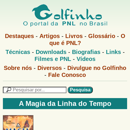
Pular
para
o
G
conteúdo
M
Destaques
-
Artigos
-
Livros
-
Glossário
-
O
e
principal
que é PNL?
o
n
M
Técnicas
-
Downloads
-
Biografias
-
Links
-
u
l
e
1
Filmes e PNL
-
Vídeos
n
u
f
G
Sobre nós
-
Diversos
-
Divulgue no Golfinho
P
o
N
-
Fale Conosco
i
l
L
f
n
i
P
n
e
F
h
h
s
A Magia da Linha do Tempo
o
o
q
o
M
u
r
e
i
m
n
s
u
a