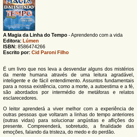
u
n
l
o
G
á
o
l
r
f
A Magia da Linha do Tempo
-
Aprendendo com a vida
i
i
Editora:
Lúmen
n
o
ISBN:
8586474266
h
Escrito por:
Cid Paroni Filho
d
o
e
É um livro que nos leva a desvendar alguns dos mistérios
b
da mente humana através de uma leitura agradável,
inteligente e de fácil entendimento. Assuntos fundamentais
u
para a nossa existência, como a morte, a autoestima e a fé,
s
são abordados por intermédio de metáforas e relatos
esclarecedores.
c
O leitor aprenderá a viver melhor com a experiência de
a
outras pessoas que voltaram a linhas do tempo anteriores
(outras vidas) para solucionar angústias e aflições do
presente. Compreenderá, sobretudo, a finalidade das
emoções, falando da tristeza, do medo e do perdão.