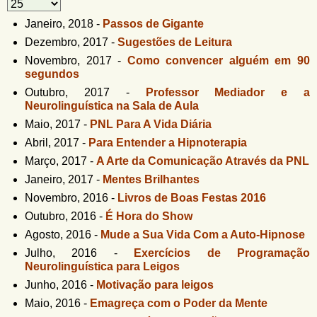
u
n
l
o
Janeiro, 2018
-
Passos de Gigante
G
Dezembro, 2017
-
Sugestões de Leitura
á
o
Novembro, 2017
-
Como convencer alguém em 90
l
r
segundos
f
i
i
Outubro, 2017
-
Professor Mediador e a
n
Neurolinguística na Sala de Aula
o
h
Maio, 2017
-
PNL Para A Vida Diária
d
o
Abril, 2017
-
Para Entender a Hipnoterapia
e
Março, 2017
-
A Arte da Comunicação Através da PNL
b
Janeiro, 2017
-
Mentes Brilhantes
u
Novembro, 2016
-
Livros de Boas Festas 2016
s
Outubro, 2016
-
É Hora do Show
c
Agosto, 2016
-
Mude a Sua Vida Com a Auto-Hipnose
Julho, 2016
-
Exercícios de Programação
a
Neurolinguística para Leigos
Junho, 2016
-
Motivação para leigos
Maio, 2016
-
Emagreça com o Poder da Mente