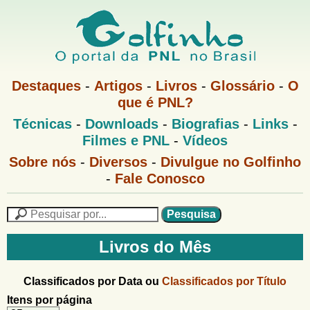
Pular
para
o
G
conteúdo
M
Destaques
-
Artigos
-
Livros
-
Glossário
-
O
e
principal
que é PNL?
o
n
M
Técnicas
-
Downloads
-
Biografias
-
Links
-
u
l
e
1
Filmes e PNL
-
Vídeos
n
u
f
G
Sobre nós
-
Diversos
-
Divulgue no Golfinho
P
o
N
-
Fale Conosco
i
l
L
f
n
i
P
n
e
F
h
h
s
Livros do Mês
o
o
q
o
M
u
r
e
i
Classificados por Data ou
Classificados por Título
m
n
s
Itens por página
u
a