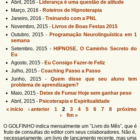
Abril, 2016
-
Liderança é uma questão de atitude
Março, 2016
-
Roteiros de Hipnoterapia
Janeiro, 2016
-
Treinando com a PNL
Novembro, 2015
-
Livros de Boas Festas 2015
Outubro, 2015
-
Programação Neurolinguística em 1
semana
Setembro, 2015
-
HIPNOSE, O Caminho Secreto do
Eu
Agosto, 2015
-
Eu Consigo Fazer-te Feliz
Julho, 2015
-
Coaching Passo a Passo
Junho, 2015
-
Quem disse que seu aluno tem
problema de aprendizagem?
Maio, 2015
-
Deixe de Fumar Hoje sem ganhar peso
Abril, 2015
-
Psicoterapia e Espiritualidade
« início
‹ anterior
1
2
3
4
5
6
7
8
próximo
›
fim »
P
á
O GOLFINHO indica mensalmente um "Livro do Mês", que é
fruto de consultas do editor com seus colaboradores. Não é,
g
necessariamente, um livro de lançamento recente, mas uma