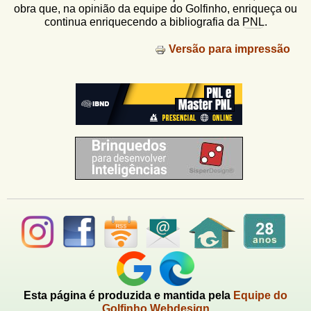
i
obra que, na opinião da equipe do Golfinho, enriqueça ou
continua enriquecendo a bibliografia da
PNL
.
n
Versão para impressão
a
s
Esta página é produzida e mantida pela
Equipe do
Golfinho Webdesign