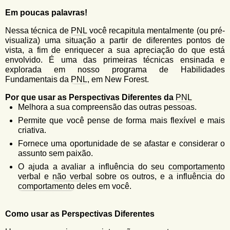
u
n
Em poucas palavras!
l
o
G
Nessa técnica de
PNL
você recapitula mentalmente (ou pré-
á
o
visualiza) uma situação a partir de diferentes pontos de
l
r
vista, a fim de enriquecer a sua apreciação do que está
f
envolvido. É uma das primeiras técnicas ensinada e
i
i
explorada em nosso programa de Habilidades
n
o
Fundamentais da
PNL
, em New Forest.
h
d
o
Por que usar as Perspectivas Diferentes da
PNL
Melhora a sua compreensão das outras pessoas.
e
Permite que você pense de forma mais flexível e mais
b
criativa.
u
Fornece uma oportunidade de se afastar e considerar o
assunto sem paixão.
s
O ajuda a avaliar a influência do seu
comportamento
c
verbal e
não verbal
sobre os outros, e a influência do
a
comportamento
deles em você.
Como usar as Perspectivas Diferentes