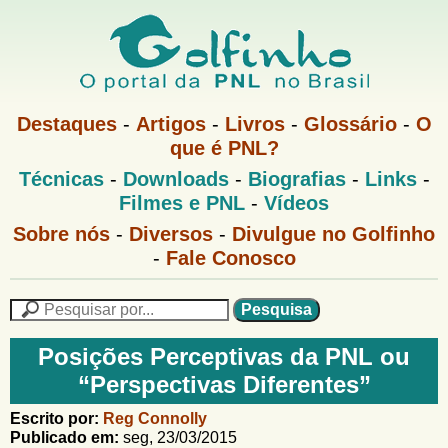
Pular
para
o
G
conteúdo
M
Destaques
-
Artigos
-
Livros
-
Glossário
-
O
e
principal
que é PNL?
o
n
M
Técnicas
-
Downloads
-
Biografias
-
Links
-
u
l
e
1
Filmes e PNL
-
Vídeos
n
u
f
G
Sobre nós
-
Diversos
-
Divulgue no Golfinho
P
o
N
-
Fale Conosco
i
l
L
f
n
i
P
n
e
F
h
h
s
Posições Perceptivas da PNL ou
o
o
q
o
“Perspectivas Diferentes”
M
u
r
e
i
m
Escrito por:
Reg Connolly
n
s
Publicado em:
seg, 23/03/2015
u
a